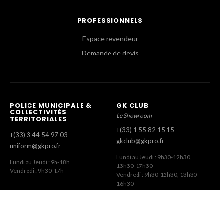
PROFESSIONNELS
Espace revendeur
Demande de devis
POLICE MUNICIPALE &
GK CLUB
COLLECTIVITÉS
Le Showroom
TERRITORIALES
+(33) 1 55 82 15 15
+(33) 3 44 54 97 03
gkclub@gkpro.fr
uniform@gkpro.fr
Lundi au Jeudi : 9h30-12h30,
Lundi au Jeudi : 9h-18h
13h30-17h30
Vendredi : 9h30-17h
Vendredi : 9h30-12h30, 13h30-
16h30
SERVICE COMMERCIAL
SERVICE CLIENT
Commandes Revendeurs
Commandes Internet