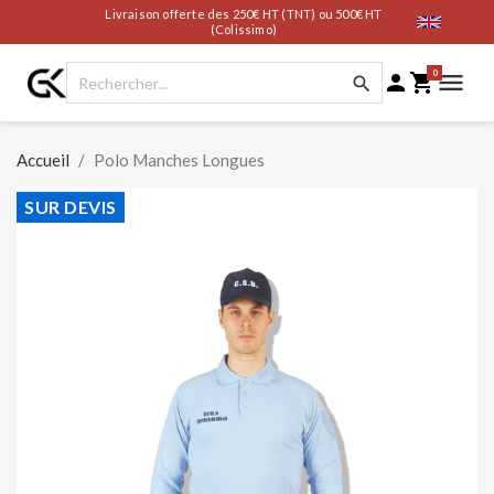
Livraison offerte des 250€ HT (TNT) ou 500€ HT
(Colissimo)
0




Accueil
Polo Manches Longues
SUR DEVIS