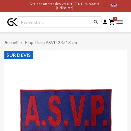
Livraison offerte des 250€ HT (TNT) ou 500€ HT
(Colissimo)
0




Accueil
Flap Tissu ASVP 23×13 cm
SUR DEVIS