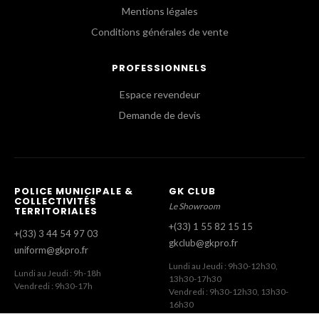
Mentions légales
Conditions générales de vente
PROFESSIONNELS
Espace revendeur
Demande de devis
POLICE MUNICIPALE &
GK CLUB
COLLECTIVITÉS
Le Showroom
TERRITORIALES
+(33) 1 55 82 15 15
+(33) 3 44 54 97 03
gkclub@gkpro.fr
uniform@gkpro.fr
Lundi au Jeudi : 9h30-12h30,
Lundi au Jeudi : 9h-18h
13h30-17h30
Vendredi : 9h30-17h
Vendredi : 9h30-12h30, 13h30-
16h30