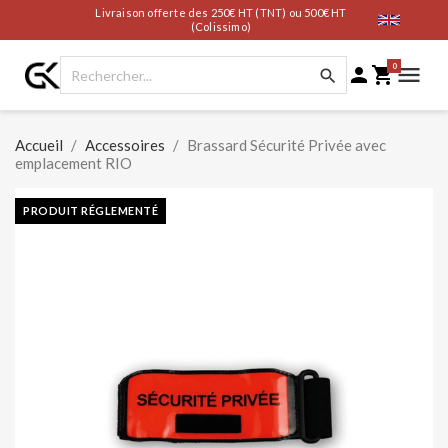
Livraison offerte des 250€ HT (TNT) ou 500€ HT
(Colissimo)
0




Accueil
Accessoires
Brassard Sécurité Privée avec
emplacement RIO
PRODUIT RÉGLEMENTÉ