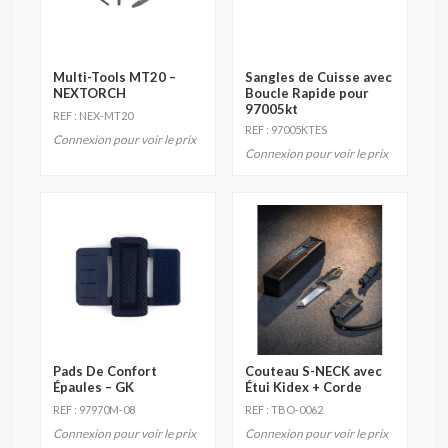
Multi-Tools MT20 –
Sangles de Cuisse avec
NEXTORCH
Boucle Rapide pour
97005kt
REF : NEX-MT20
REF : 97005KTES
Connexion pour voir le prix
Connexion pour voir le prix
Pads De Confort
Couteau S-NECK avec
Épaules – GK
Étui Kidex + Corde
REF : 97970M-08
REF : TBO-0062
Connexion pour voir le prix
Connexion pour voir le prix