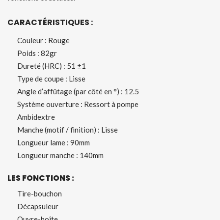
CARACT
RISTIQUES :
É
Couleur : Rouge
Poids : 82gr
Dureté (HRC) : 51 ±1
Type de coupe : Lisse
Angle d’affûtage (par côté en °) : 12.5
Système ouverture : Ressort à pompe
Ambidextre
Manche (motif / finition) : Lisse
Longueur lame : 90mm
Longueur manche : 140mm
LES FONCTIONS :
Tire-bouchon
Décapsuleur
Ouvre-boîte