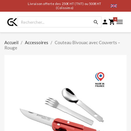
Livraison offerte des 250€ HT (TNT) ou 500€ HT
(Colissimo)
0




Accueil
Accessoires
Couteau Bivouac avec Couverts –
Rouge