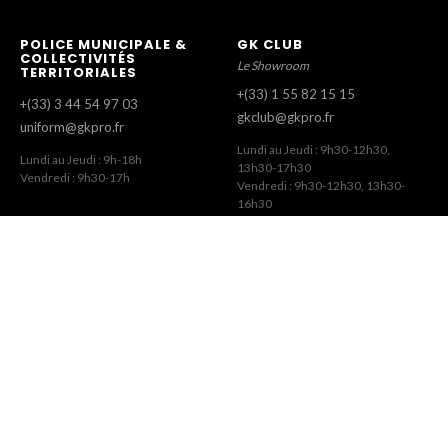
POLICE MUNICIPALE &
GK CLUB
COLLECTIVITÉS
Le Showroom
TERRITORIALES
+(33) 1 55 82 15 15
+(33) 3 44 54 97 03
gkclub@gkpro.fr
uniform@gkpro.fr
Lundi au Jeudi : 9h30-12h30,
Lundi au Jeudi : 9h-18h
13h30-17h30
Vendredi : 9h30-17h
Vendredi : 9h30-12h30, 13h30-
16h30
SERVICE COMMERCIAL
SERVICE CLIENT
Commandes Revendeurs
Commandes Internet
+(33) 1 55 82 15 00
+(33) 1 41 63 14 79
gk@gkpro.fr
eshop@gkpro.fr
Lundi au Jeudi : 9h-18h
Lundi au Jeudi : 8h-12h30, 13h30-
Vendredi : 9h-17h
17h
Vendredi : 8h-12h30, 13h30-16h