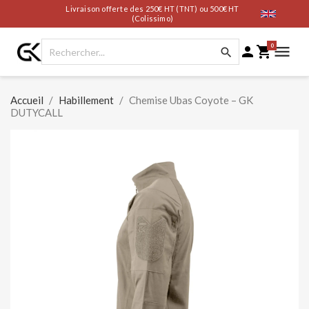
Livraison offerte des 250€ HT (TNT) ou 500€ HT
(Colissimo)
0




Accueil
Habillement
Chemise Ubas Coyote – GK
DUTYCALL