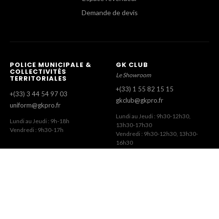
Demande de devis
POLICE MUNICIPALE &
GK CLUB
COLLECTIVITÉS
Le Showroom
TERRITORIALES
+(33) 1 55 82 15 15
+(33) 3 44 54 97 03
gkclub@gkpro.fr
uniform@gkpro.fr
Lundi au Jeudi : 9h30-12h30,
Lundi au Jeudi : 9h-18h
13h30-17h30
Vendredi : 9h30-17h
Vendredi : 9h30-12h30, 13h30-
16h30
SERVICE COMMERCIAL
SERVICE CLIENT
Commandes Revendeurs
Commandes Internet
+(33) 1 55 82 15 00
+(33) 1 41 63 14 79
gk@gkpro.fr
eshop@gkpro.fr
Lundi au Jeudi : 9h-18h
Lundi au Jeudi : 8h-12h30, 13h30-