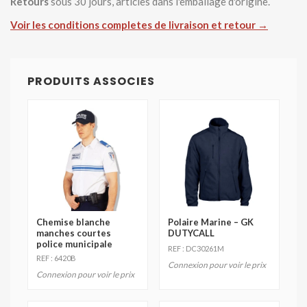
Retours
sous 30 jours, articles dans l'emballage d'origine.
Voir les conditions completes de livraison et retour →
PRODUITS ASSOCIES
Chemise blanche
Polaire Marine – GK
manches courtes
DUTYCALL
police municipale
REF : DC30261M
REF : 6420B
Connexion pour voir le prix
Connexion pour voir le prix