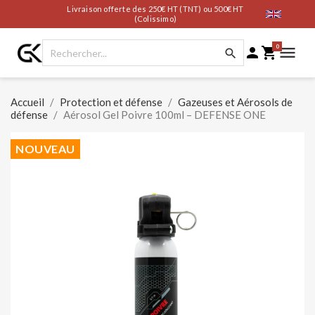
Livraison offerte des 250€ HT (TNT) ou 500€ HT
(Colissimo)
0




Accueil
Protection et défense
Gazeuses et Aérosols de
défense
Aérosol Gel Poivre 100ml – DEFENSE ONE
NOUVEAU