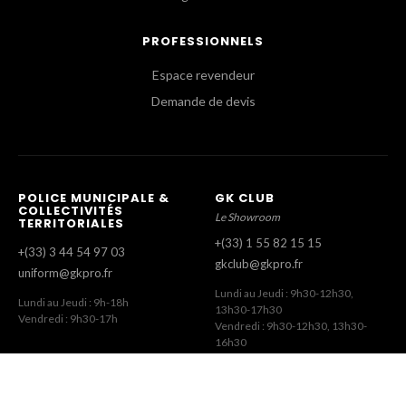
PROFESSIONNELS
Espace revendeur
Demande de devis
POLICE MUNICIPALE &
GK CLUB
COLLECTIVITÉS
Le Showroom
TERRITORIALES
+(33) 1 55 82 15 15
+(33) 3 44 54 97 03
gkclub@gkpro.fr
uniform@gkpro.fr
Lundi au Jeudi : 9h30-12h30,
Lundi au Jeudi : 9h-18h
13h30-17h30
Vendredi : 9h30-17h
Vendredi : 9h30-12h30, 13h30-
16h30
SERVICE COMMERCIAL
SERVICE CLIENT
Commandes Revendeurs
Commandes Internet