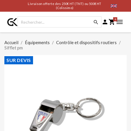
Livraison offerte des 250€ HT (TNT) ou 500€ HT
(Colissimo)
0




Accueil
Équipements
Contrôle et dispositifs routiers
Sifflet pm
SUR DEVIS